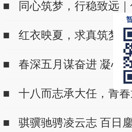
■ 同心筑梦，行稳致远｜
■ 红衣映夏，求真筑梦 | 
■ 春深五月谋奋进 凝心
■ 十八而志承大任，青
■ 骐骥驰骋凌云志 百日