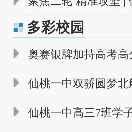
聚焦二轮 精准攻坚 |
多彩校园
奥赛银牌加持高考高分
仙桃一中双骄圆梦北
仙桃一中高三7班学