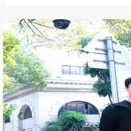
这一树红火与掌声交织，既是
回响”教育信念的深情印证。..