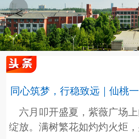
<
同心筑梦，行稳致远｜仙桃一
同心筑梦，行稳致远｜仙桃一中2026春季期末…
六月叩开盛夏，紫薇广场上
绽放。满树繁花如灼灼火炬，