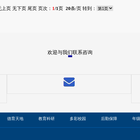
无上页 无下页 尾页 页次：
1
/1
页
20
条/页 转到：
欢迎与我们联系咨询
德育天地
教育科研
多彩校园
后勤保障
年