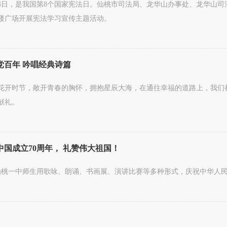
12月4日，是我国第8个国家宪法日。仙桃市司法局、龙华山办事处、龙华
楼广场开展宪法学习宣传主题活动。
百年 吟唱经典诗篇
花开时节，敞开青春的胸怀，拥抱星辰大海，在通往幸福的道路上，我们
献礼。
国成立70周年， 礼赞伟大祖国！
，仙桃一中师生用歌咏、朗诵、书画展、演讲比赛等多种形式，庆祝中华人民