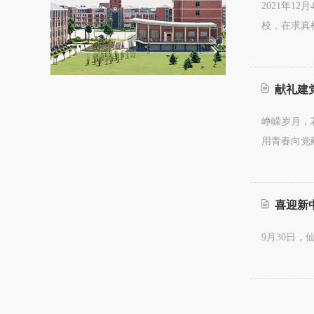
2021年
校，在求真
献礼建党
峥嵘岁月，
用青春向党
喜迎新中
9月30日