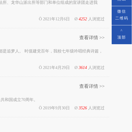
山司法所、龙华山派出所等部门和单位组成的宣讲团走进我
微信
二维码
Ö 2021年12月6日 Ø
4252
人浏览过
^
顶部
查看详情 >>
都是追梦人。 时值建党百年，我校七年级吟唱经典诗篇，
Ö 2021年4月29日 Ø
3614
人浏览过
查看详情 >>
共和国成立70周年。
Ö 2019年9月30日 Ø
3526
人浏览过