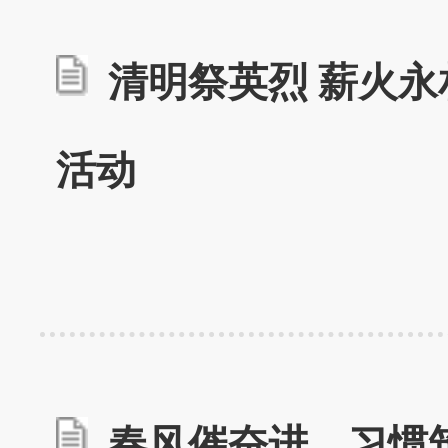
清明祭英烈 薪火永相
活动
春风催奋进，习惯