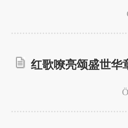
红歌嘹亮颂盛世华章
Ö