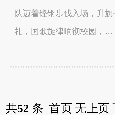
队迈着铿锵步伐入场，升旗
礼，国歌旋律响彻校园，…
共
52
条 首页 无上页