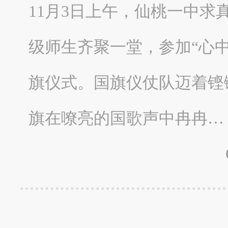
11月3日上午，仙桃一中
级师生齐聚一堂，参加“心
旗仪式。国旗仪仗队迈着铿
旗在嘹亮的国歌声中冉冉…