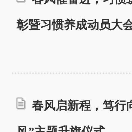
彰暨习惯养成动员大
春风启新程，笃行向
风”主题升旗仪式