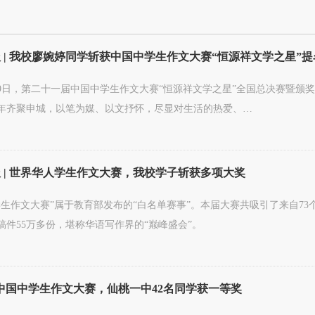
 | 我校廖婉婷同学斩获中国中学生作文大赛“恒源祥文学之星”提
至19日，第二十一届中国中学生作文大赛“恒源祥文学之星”全国总决赛暨颁
年齐聚申城，以笔为媒、以文抒怀，尽显对生活的热爱、…
 | 世界华人学生作文大赛，我校学子斩获多项大奖
学生作文大赛”属于教育部发布的“白名单赛事”。本届大赛共吸引了来自73个
稿件55万多份，堪称华语写作界的“巅峰盛会”。
中国中学生作文大赛，仙桃一中42名同学获一等奖