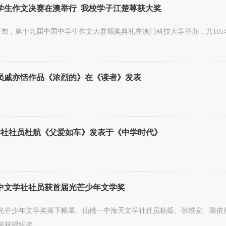
生作文决赛在澳举行 我校学子江楚荨获大奖
4月下旬，第十九届中国中学生作文大赛颁奖典礼在澳门科技大学举办，共1
员戚亦恬作品《浓烈的》在《读者》发表
学社社员杜航《父爱如车》发表于《中学时代》
中文学社社员获首届光芒少年文学奖
光芒少年文学奖落下帷幕。仙桃一中海天文学社社员杨烁、张维安、陈依然
学获得铜奖。