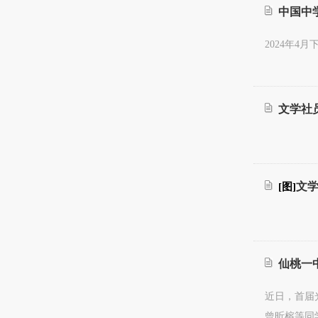
中国中学
2024年
文学社
文
[图]
仙桃一
近日，首届
曾昕榕等同