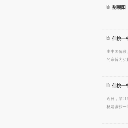
别朝阳
仙桃一中
由中国侨联
的宗旨为弘
仙桃一
近日，第2
杨婧谦获一