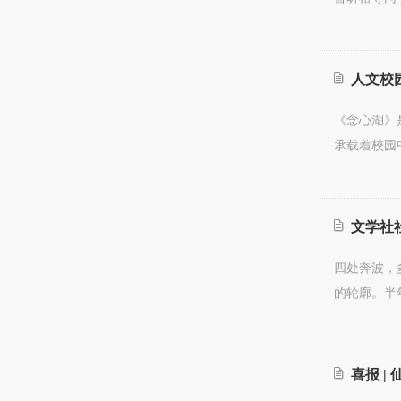
人文校园
《念心湖》
承载着校园
文学社
四处奔波，
的轮廓。半
喜报 |