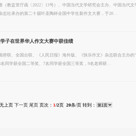
准（教监管厅函〔2022〕13号）、中国当代文学研究会主办、中国当代
杂志社承办的第二十届叶圣陶杯全国中学生新作文大赛，于20…
校学子在世界华人作文大赛中获佳绩
国侨联、全国台联、《人民日报》海外版、《快乐作文》杂志联合主办的“
4名同学获全国二等奖、7名同学获全国三等奖，9名老师获…
 无上页
下一页
尾页
页次：
1
/2
页
20
条/页 转到：