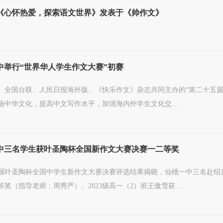
《心怀热爱，探索语文世界》发表于《帅作文》
举行“世界华人学生作文大赛”初赛
、全国台联、人民日报海外版、《快乐作文》杂志共同主办的“第二十五届
扬中华文化，提高中文写作水平，加强海内外学生文化交…
中三名学生获叶圣陶杯全国新作文大赛决赛一二等奖
1届叶圣陶杯全国中学生新作文大赛决赛评选结果揭晓，仙桃一中三名赴绍兴
等奖（指导老师：周秀严）、2023级高一（2）班王傲雪获…