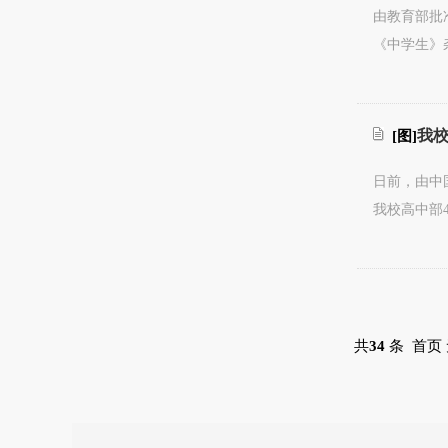
由教育部批
《中学生》
我
[图]
日前，由中
我校高中部
共
34
条 首页