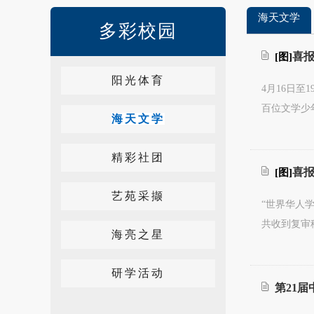
海天文学
多彩校园
喜报
[图]
阳光体育
4月16日
百位文学少
海天文学
精彩社团
喜报
[图]
艺苑采撷
“世界华人
共收到复审
海亮之星
研学活动
第21届