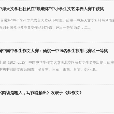
海天文学社社员在“晨曦杯”中小学生文艺素养大赛中获奖
“晨曦杯”中小学生文艺素养大赛落下帷幕。仙桃一中海天文学社社员肖雨
收到全国各地各类参赛作品2479篇，评出一等奖两名，二…
中国中学生作文大赛：仙桃一中19名学生获湖北赛区一等奖
十届（2024-2025）中国中学生作文大赛湖北赛区获奖学生名单出炉，仙
中初中部语文教师陶青、吴良主、王军、田茜、肖文、彭亚娜…
《阅读是输入，写作是输出》发表于《帅作文》