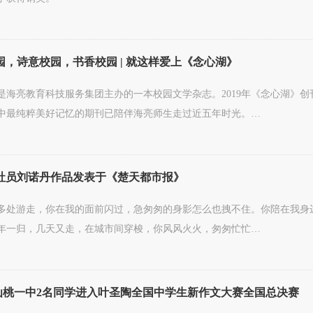
，诗意校园，书香校园 | 就这样爱上《念心湖》
是海亮教育科技服务集团主办的一本校园文学杂志。2019年《念心湖》创刊
中最纯粹美好记忆的期刊已陪伴海亮师生走过近五年时光。…
社员刘诺丹作品发表于《楚天都市报》
多处游走，你在我的面前闪过，急匆匆的身影怎么也拽不住。你陪在我身
年一归，几天又走，在城市间穿梭，你风风火火，匆匆忙忙…
 仙桃一中2名同学进入叶圣陶全国中学生新作文大赛全国总决赛