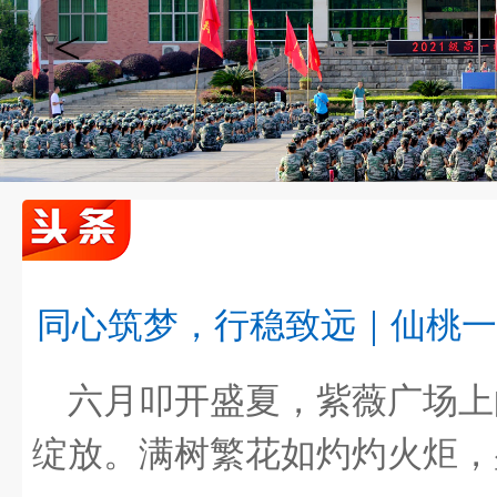
<
同心筑梦，行稳致远｜仙桃一
喜报！我校周森鹏老师课例获评2025年“湖北…
六月叩开盛夏，紫薇广场上
绽放。满树繁花如灼灼火炬，