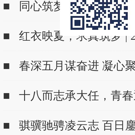
■ 同心筑梦，行稳致远｜
■ 红衣映夏，求真筑梦 | 
■ 春深五月谋奋进 凝心
■ 十八而志承大任，青
■ 骐骥驰骋凌云志 百日