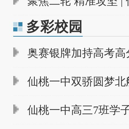
聚焦二轮 精准攻坚 |
多彩校园
奥赛银牌加持高考高分
仙桃一中双骄圆梦北
仙桃一中高三7班学