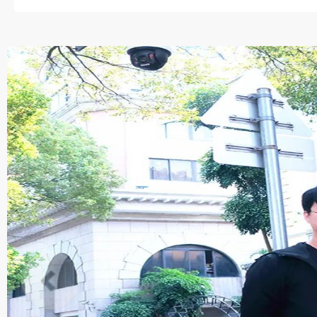
这一树红火与掌声交织，既是
回响”教育信念的深情印证。..