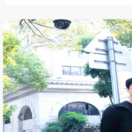
这一树红火与掌声交织，既是
回响”教育信念的深情印证。..