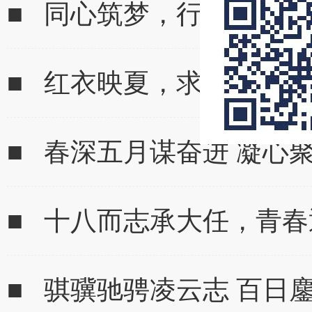
■ 同心筑梦，行稳致远｜
■ 红衣映夏，求真筑梦 | 
■ 春深五月谋奋进 凝心
■ 十八而志承大任，青
■ 骐骥驰骋凌云志 百日