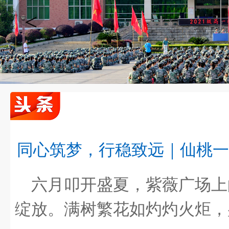
<
同心筑梦，行稳致远｜仙桃一
同心筑梦，行稳致远｜仙桃一中2026春季期末…
六月叩开盛夏，紫薇广场上
绽放。满树繁花如灼灼火炬，