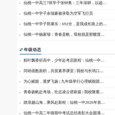
仙桃一中高三7班学子张钟奥：三年深耕，以超…
仙桃一中学子余瑞豪被录取为空军飞行员
仙桃一中学子郭康乐：692分，是我成长路上的…
仙桃一中杨家瑞：青春是帆，母校就是那艘渡…
年级动态
粽叶飘香祈高中，少年赴考启新程：仙桃一中…
同研函数面积，共筑素养课堂 | 我校与长埫口…
为心赋能，逐梦飞扬 | 九年级举行心理赋能团…
青春扬帆赴考场，壮志凌云谱新篇 | 我校隆重…
踏浪越山海，乘风赴新程：仙桃一中2026年首…
仙桃一中高二年级期中考试总结表彰大会圆满…