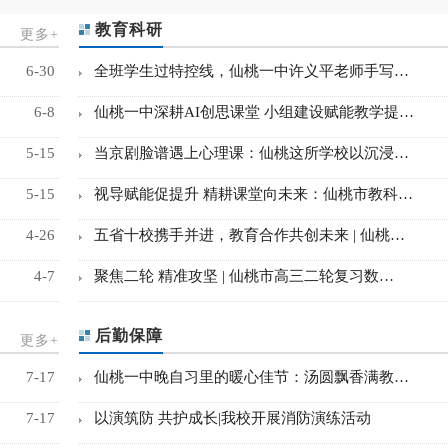
教育科研
更多+
6-30
全班学生过特控线，仙桃一中许义平老师手写…
6-8
仙桃一中深耕AI创思课堂 小组建设赋能教学提…
5-15
当京剧脸谱遇上心理课：仙桃这所学校以沉浸…
5-15
视导赋能促提升 精耕课堂向未来：仙桃市教科…
4-26
五省十校携手并进，教育合作共创未来 | 仙桃…
4-7
聚焦二轮 精准攻坚 | 仙桃市高三二轮复习数…
后勤保障
更多+
7-17
仙桃一中晚自习里的暖心佳节：汤圆飘香满教…
7-17
以演筑防 共护成长|我校开展消防演练活动