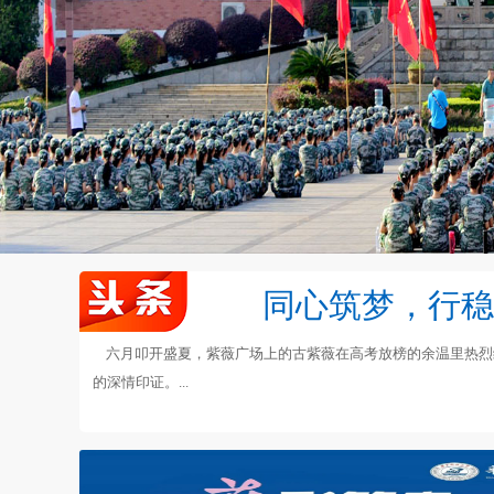
同心筑梦，行稳
六月叩开盛夏，紫薇广场上的古紫薇在高考放榜的余温里热烈绽
的深情印证。...