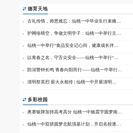
德育天地
古礼传情，师恩难忘：仙桃一中毕业生行束脩…
护网络晴空，争做文明学子：仙桃一中举行主…
仙桃一中举行“食品安全记心间，健康成长伴…
以青春之名，守舌尖安全——仙桃一中举行“…
防溺警钟长鸣 青春向阳而行——仙桃一中举行…
清明祭英烈 薪火永相传 | 仙桃一中开展清明…
多彩校园
奥赛银牌加持高考高分 仙桃一中杨震宇圆梦南…
仙桃一中双骄圆梦北航强基计划，开启名校逐…