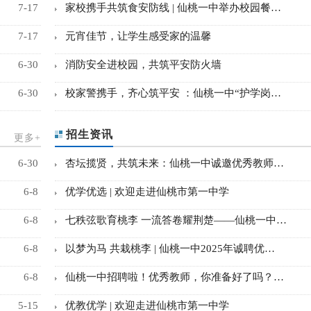
7-17
家校携手共筑食安防线 | 仙桃一中举办校园餐…
7-17
元宵佳节，让学生感受家的温馨
6-30
消防安全进校园，共筑平安防火墙
6-30
校家警携手，齐心筑平安 ：仙桃一中“护学岗…
招生资讯
更多+
6-30
杏坛揽贤，共筑未来：仙桃一中诚邀优秀教师…
6-8
优学优选 | 欢迎走进仙桃市第一中学
6-8
七秩弦歌育桃李 一流答卷耀荆楚——仙桃一中…
6-8
以梦为马 共栽桃李 | 仙桃一中2025年诚聘优…
6-8
仙桃一中招聘啦！优秀教师，你准备好了吗？…
5-15
优教优学 | 欢迎走进仙桃市第一中学