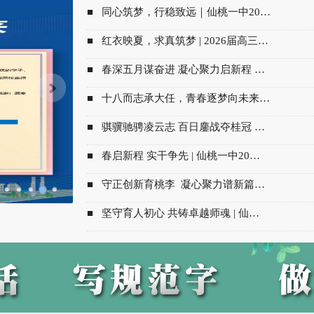
■ 同心筑梦，行稳致远｜仙桃一中20…
■ 红衣映夏，求真筑梦 | 2026届高三…
■ 春深五月谋奋进 凝心聚力启新程 …
■ 十八而志承大任，青春逐梦向未来…
■ 骐骥驰骋凌云志 百日鏖战夺桂冠 …
■ 春启新程 实干争先 | 仙桃一中20…
■ 守正创新育桃李 凝心聚力谱新篇…
■ 坚守育人初心 共铸卓越师魂 | 仙…