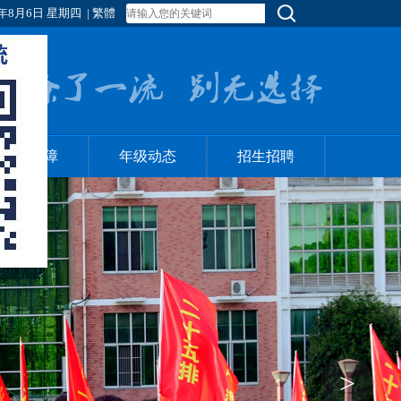
年8月6日 星期四
|
繁體
后勤保障
年级动态
招生招聘
>