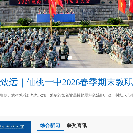
致远｜仙桃一中2026春季期末教
放。满树繁花如灼灼火炬，盛放的繁花皆是捷报最好的注脚。这一树红火与掌
综合新闻
获奖喜讯