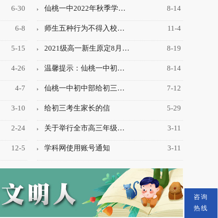
6-30
仙桃一中2022年秋季学…
8-14
6-8
师生五种行为不得入校…
11-4
5-15
2021级高一新生原定8月…
8-19
4-26
温馨提示：仙桃一中初…
8-14
4-7
仙桃一中初中部给初三…
7-12
3-10
给初三考生家长的信
5-29
2-24
关于举行全市高三年级…
3-11
12-5
学科网使用账号通知
3-11
咨询
热线