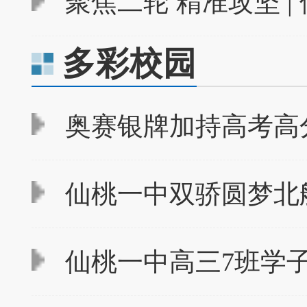
聚焦二轮 精准攻坚 |
多彩校园
奥赛银牌加持高考高分
仙桃一中双骄圆梦北
仙桃一中高三7班学