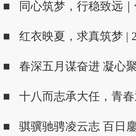
■ 同心筑梦，行稳致远｜
■ 红衣映夏，求真筑梦 | 
■ 春深五月谋奋进 凝心
■ 十八而志承大任，青
■ 骐骥驰骋凌云志 百日