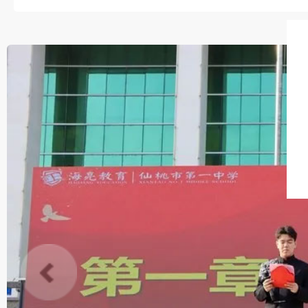
这一树红火与掌声交织，既是
回响”教育信念的深情印证。..