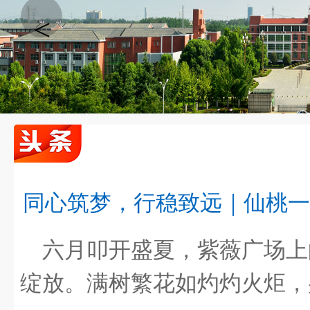
<
同心筑梦，行稳致远｜仙桃一
十八而志承大任，青春逐梦向未来 | 仙桃一中…
六月叩开盛夏，紫薇广场上
绽放。满树繁花如灼灼火炬，