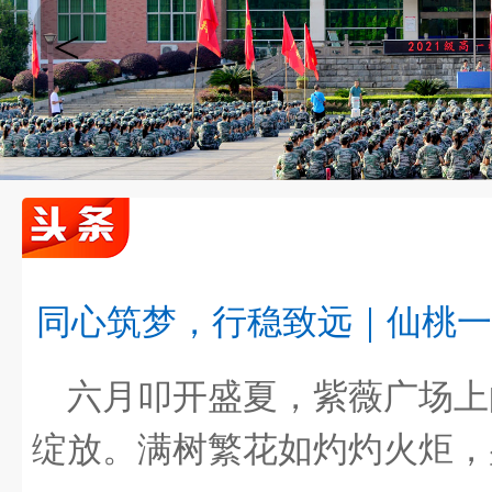
<
同心筑梦，行稳致远｜仙桃一
喜报！我校周森鹏老师课例获评2025年“湖北…
六月叩开盛夏，紫薇广场上
绽放。满树繁花如灼灼火炬，