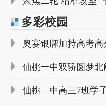
聚焦二轮 精准攻坚 |
多彩校园
奥赛银牌加持高考高分
仙桃一中双骄圆梦北
仙桃一中高三7班学