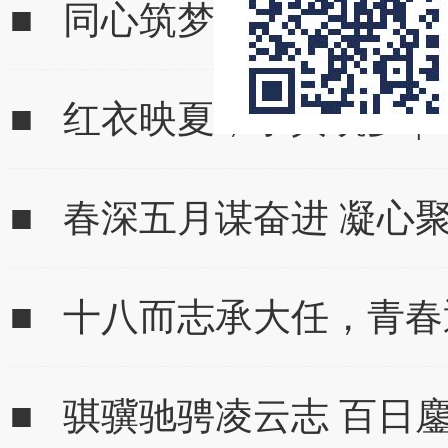
■ 同心筑梦，行稳致远｜
■ 红衣映夏，求真筑梦 | 
■ 春深五月谋奋进 凝心
■ 十八而志承大任，青
■ 骐骥驰骋凌云志 百日