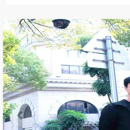
这一树红火与掌声交织，既是
回响”教育信念的深情印证。..